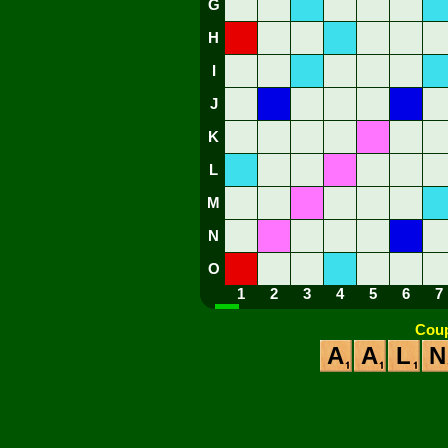
G
H
I
J
K
L
M
N
O
1
2
3
4
5
6
7
Coup
A
A
L
N