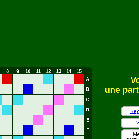
8
9
10
11
12
13
14
15
Vo
A
une part
B
C
D
Rejo
E
V
F
Me