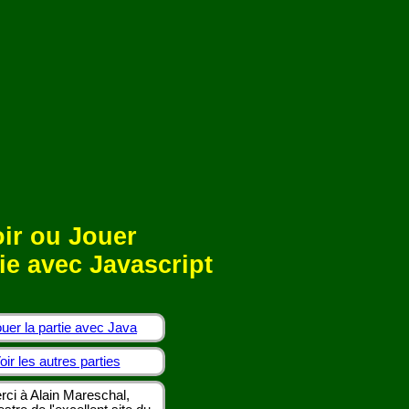
ir ou Jouer
ie avec Javascript
uer la partie avec Java
oir les autres parties
rci à Alain Mareschal,