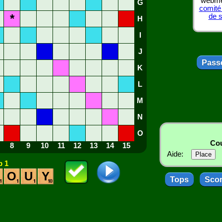
webmes
G
comité
*
de 
H
I
J
Passe
K
L
M
N
O
Cou
8
9
10
11
12
13
14
15
Aide:
 1
O
U
Y
Tops
Sco