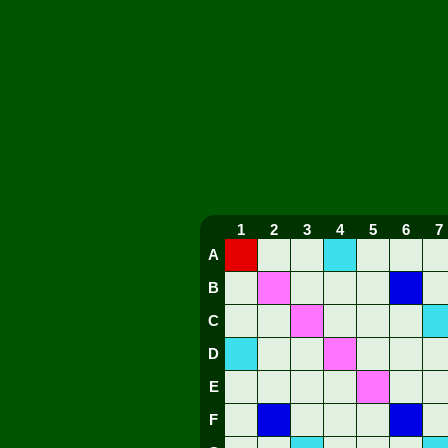
1
2
3
4
5
6
7
A
B
C
D
E
F