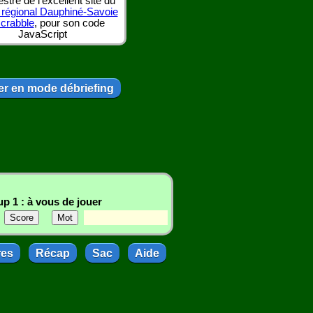
tre de l'excellent site du
 régional Dauphiné-Savoie
scrabble
, pour son code
JavaScript
r en mode débriefing
p 1 : à vous de jouer
res
Récap
Sac
Aide