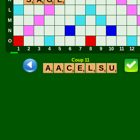
L
M
N
O
1
2
3
4
5
6
7
8
9
10
11
12
Coup 11
A
A
C
E
L
S
U