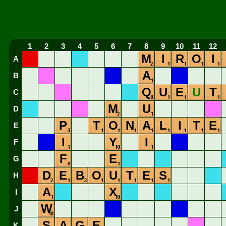
1
2
3
4
5
6
7
8
9
10
11
12
M
I
R
O
I
A
A
B
Q
U
E
U
T
C
M
U
D
P
T
O
N
A
L
I
T
E
E
I
Y
I
F
F
E
G
D
E
B
O
U
T
E
S
H
A
X
I
W
J
S
A
G
E
K