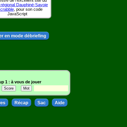
tre de l'excellent site du
 régional Dauphiné-Savoie
scrabble
, pour son code
JavaScript
r en mode débriefing
p 1 : à vous de jouer
res
Récap
Sac
Aide