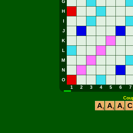
G
H
I
J
K
L
M
N
O
1
2
3
4
5
6
7
Coup
A
A
A
C