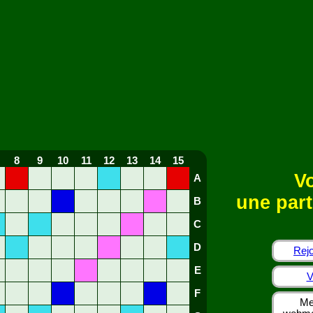
8
9
10
11
12
13
14
15
Vo
A
une part
B
C
D
Rejo
E
V
F
Me