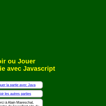
ir ou Jouer
ie avec Javascript
uer la partie avec Java
oir les autres parties
rci à Alain Mareschal,