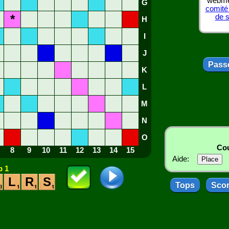
webmes
G
comité
*
de 
H
I
J
Passe
K
L
M
N
O
Cou
8
9
10
11
12
13
14
15
Aide:
 1
L
R
S
Tops
Sco