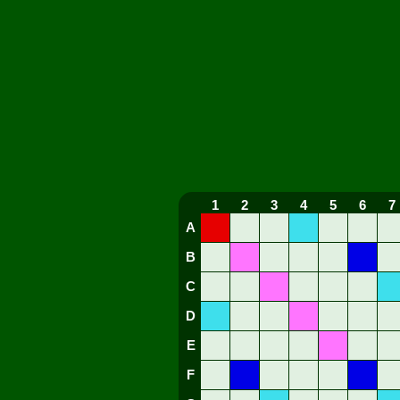
1
2
3
4
5
6
7
A
B
C
D
E
F