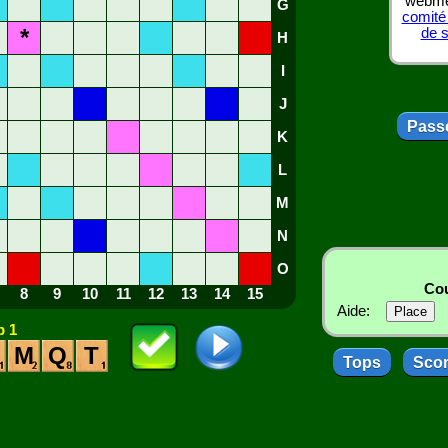
webmes
G
comité
*
de 
H
I
J
Passe
K
L
M
N
O
Cou
8
9
10
11
12
13
14
15
Aide:
 1
M
Q
T
Tops
Sco