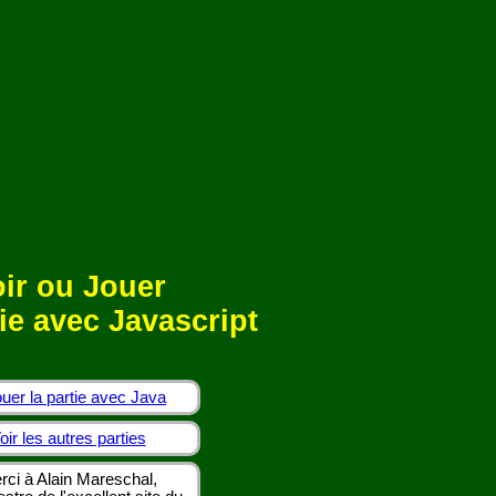
ir ou Jouer
ie avec Javascript
uer la partie avec Java
oir les autres parties
rci à Alain Mareschal,