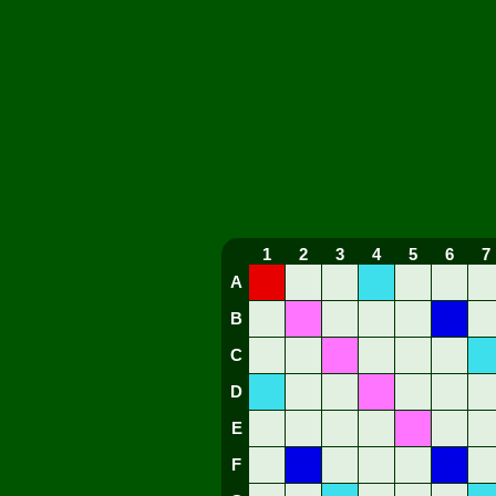
1
2
3
4
5
6
7
A
B
C
D
E
F