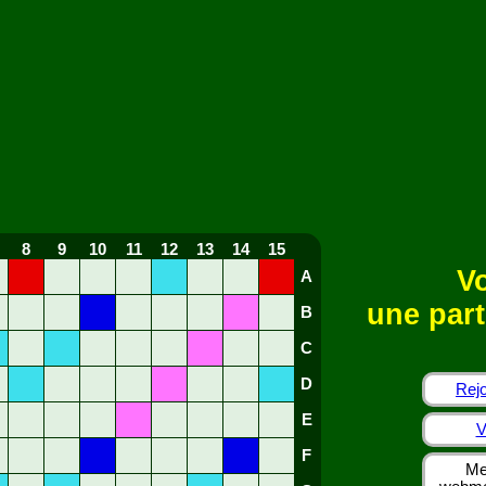
8
9
10
11
12
13
14
15
Vo
A
une part
B
C
D
Rejo
E
V
F
Me