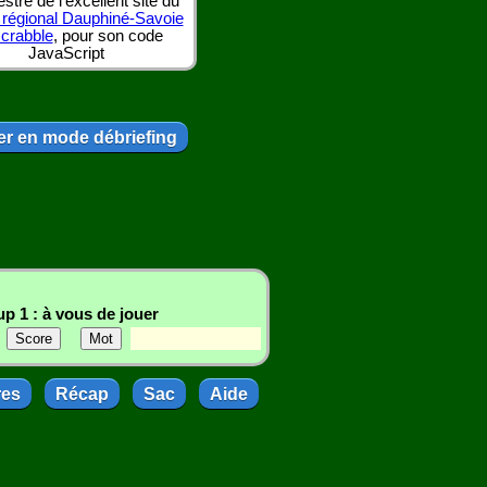
tre de l'excellent site du
 régional Dauphiné-Savoie
scrabble
, pour son code
JavaScript
r en mode débriefing
p 1 : à vous de jouer
res
Récap
Sac
Aide