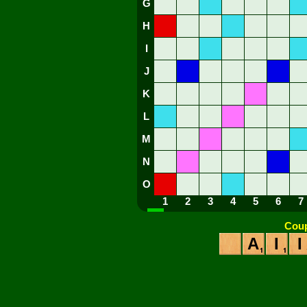
G
H
I
J
K
L
M
N
O
1
2
3
4
5
6
7
Coup
A
I
I