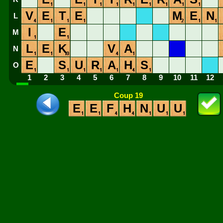
V
E
T
E
M
E
N
L
I
E
M
L
E
K
V
A
N
E
S
U
R
A
H
S
O
1
2
3
4
5
6
7
8
9
10
11
12
Coup 19
E
E
F
H
N
U
U