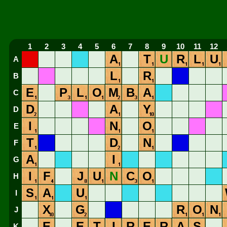
1
2
3
4
5
6
7
8
9
10
11
12
A
T
U
R
L
U
A
L
R
B
E
P
L
O
M
B
A
C
D
A
Y
D
I
N
O
E
T
D
N
F
A
I
G
I
F
J
U
N
C
O
H
S
A
U
I
X
G
R
O
N
J
E
E
T
I
R
E
R
A
S
K