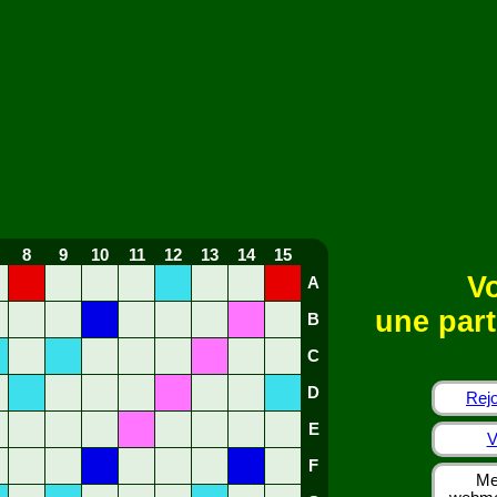
8
9
10
11
12
13
14
15
Vo
A
une part
B
C
D
Rejo
E
V
F
Me