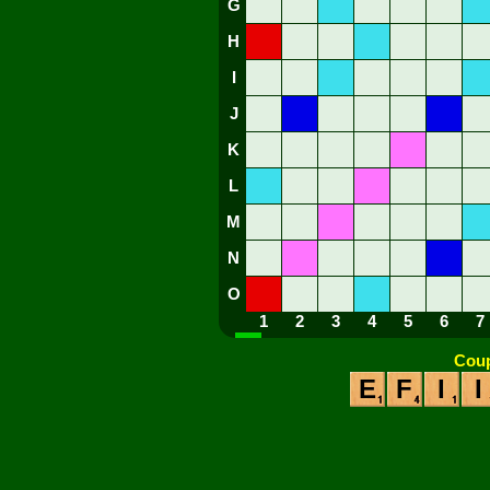
G
H
I
J
K
L
M
N
O
1
2
3
4
5
6
7
Coup
E
F
I
I