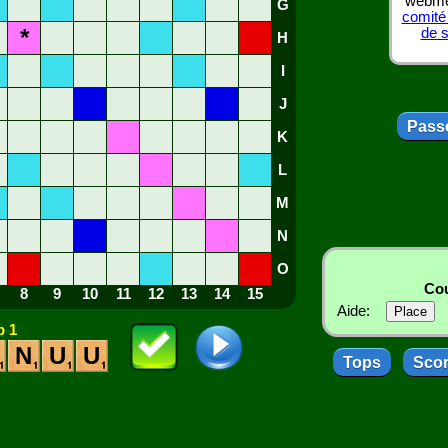
webmes
G
comité
*
de 
H
I
J
Passe
K
L
M
N
O
Cou
8
9
10
11
12
13
14
15
Aide:
 1
N
U
U
Tops
Sco