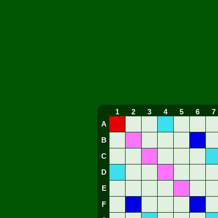
1
2
3
4
5
6
7
A
B
C
D
E
F