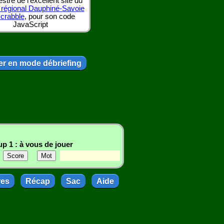
tre de l'excellent site du
 régional Dauphiné-Savoie
scrabble
, pour son code
JavaScript
r en mode débriefing
p 1 : à vous de jouer
res
Récap
Sac
Aide