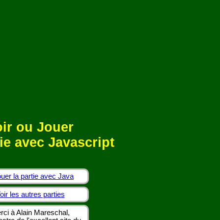
ir ou Jouer
ie avec Javascript
uer la partie avec Java
oir les autres parties
rci à Alain Mareschal,