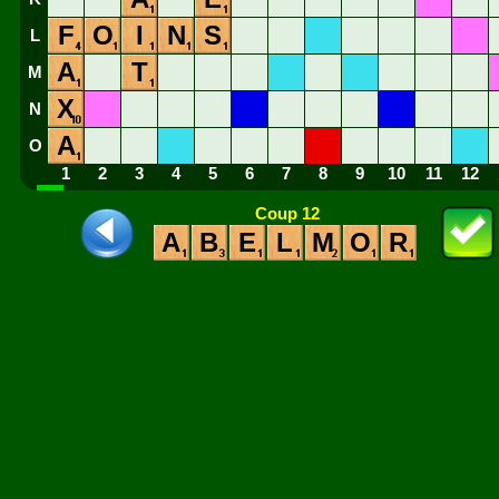
F
O
I
N
S
L
A
T
M
X
N
A
O
1
2
3
4
5
6
7
8
9
10
11
12
Coup 12
A
B
E
L
M
O
R