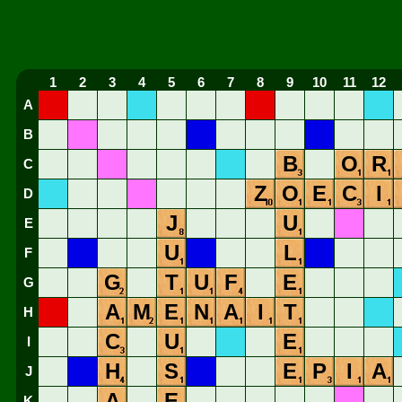
1
2
3
4
5
6
7
8
9
10
11
12
A
B
B
O
R
C
Z
O
E
C
I
D
J
U
E
U
L
F
G
T
U
F
E
G
A
M
E
N
A
I
T
H
C
U
E
I
H
S
E
P
I
A
J
A
E
K