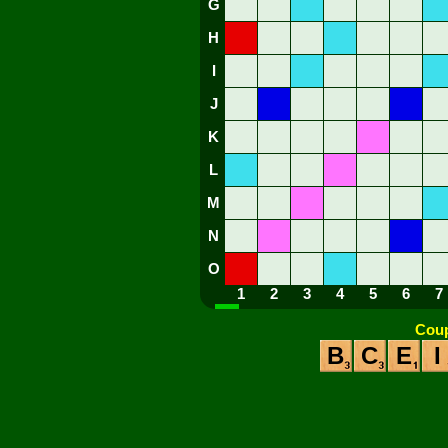
G
H
I
J
K
L
M
N
O
1
2
3
4
5
6
7
Coup
B
C
E
I