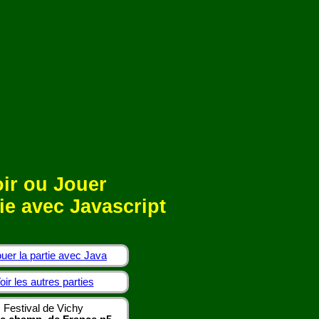
ir ou Jouer
ie avec Javascript
uer la partie avec Java
oir les autres parties
Festival de Vichy