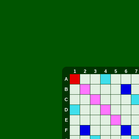
1
2
3
4
5
6
7
A
B
C
D
E
F