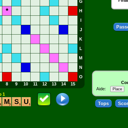
Fina
G
*
H
I
Passe
J
K
L
M
N
O
Cou
8
9
10
11
12
13
14
15
Aide:
 1
M
S
U
Tops
Sco