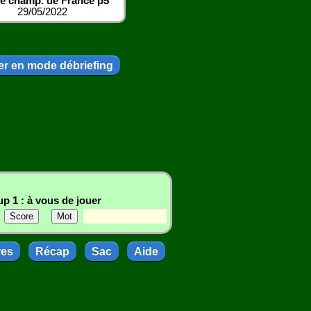
le champ. de France p5
29/05/2022
r en mode débriefing
p 1 : à vous de jouer
res
Récap
Sac
Aide