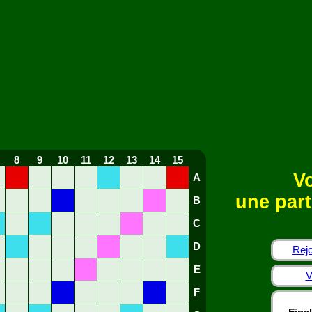
8
9
10
11
12
13
14
15
Vo
A
une part
B
C
D
Rejo
E
V
F