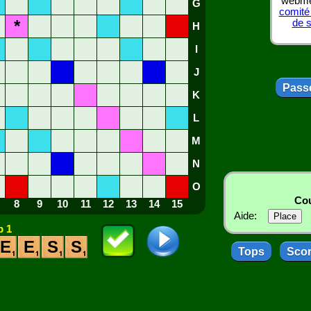
webmes
G
comité
*
de 
H
I
J
Passe
K
L
M
N
O
Cou
8
9
10
11
12
13
14
15
Aide:
 1
E
E
S
S
Tops
Sco