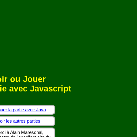
ir ou Jouer
ie avec Javascript
uer la partie avec Java
oir les autres parties
rci à Alain Mareschal,