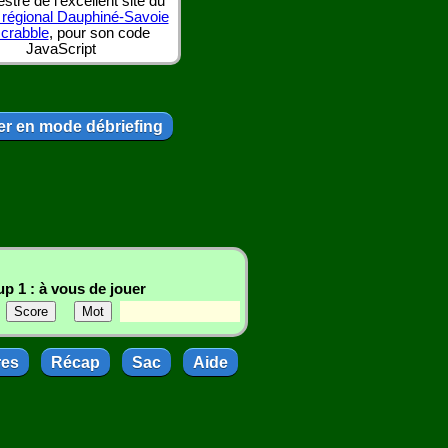
tre de l'excellent site du
 régional Dauphiné-Savoie
scrabble
, pour son code
JavaScript
r en mode débriefing
p 1 : à vous de jouer
res
Récap
Sac
Aide