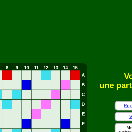
8
9
10
11
12
13
14
15
Vo
A
une part
B
C
D
Rejo
E
V
F
Me