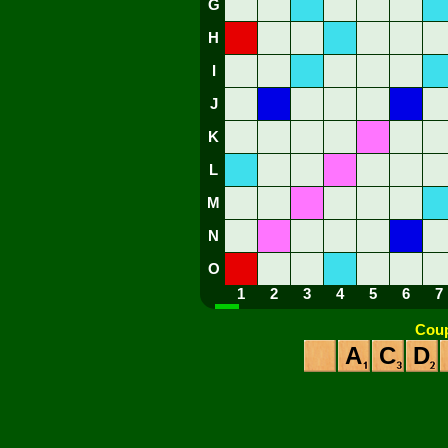
G
H
I
J
K
L
M
N
O
1
2
3
4
5
6
7
Coup
A
C
D