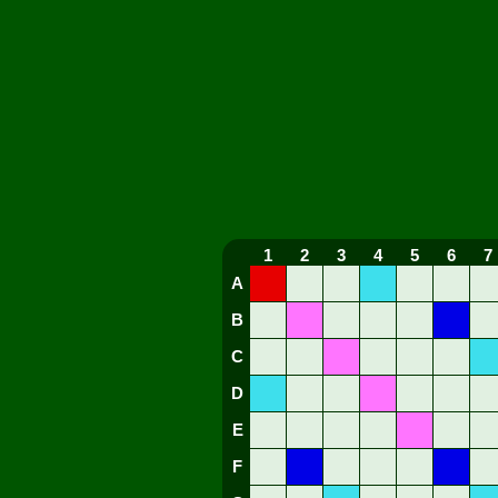
1
2
3
4
5
6
7
A
B
C
D
E
F