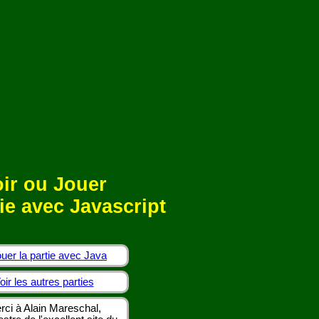
ir ou Jouer
ie avec Javascript
uer la partie avec Java
oir les autres parties
rci à Alain Mareschal,