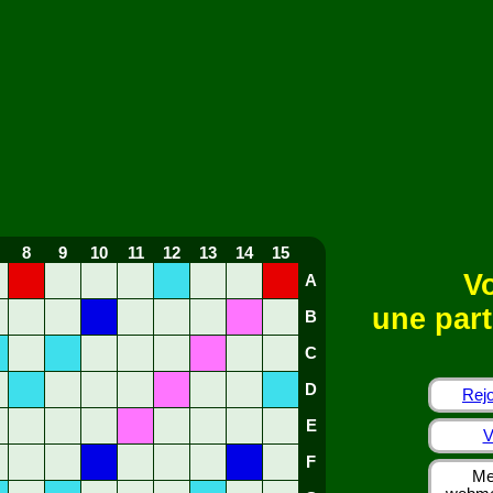
8
9
10
11
12
13
14
15
Vo
A
une part
B
C
D
Rejo
E
V
F
Me