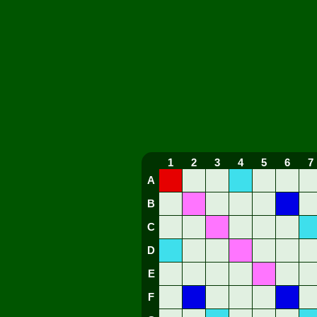
1
2
3
4
5
6
7
A
B
C
D
E
F