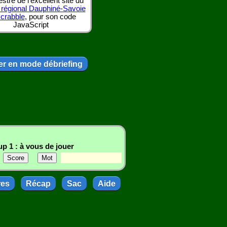
tre de l'excellent site du
 régional Dauphiné-Savoie
scrabble
, pour son code
JavaScript
r en mode débriefing
p 1 : à vous de jouer
res
Récap
Sac
Aide