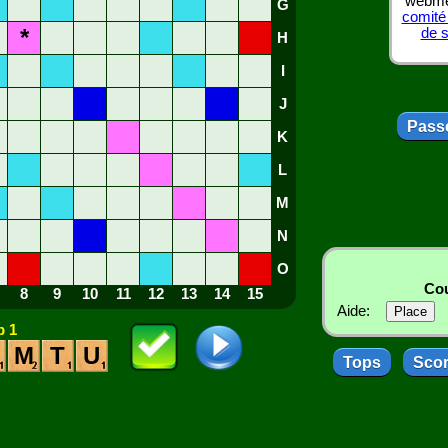
webmes
G
comité
*
de 
H
I
J
Passe
K
L
M
N
O
Cou
8
9
10
11
12
13
14
15
Aide:
 1
M
T
U
Tops
Sco