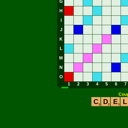
G
H
I
J
K
L
M
N
O
1
2
3
4
5
6
7
Coup
C
D
E
L