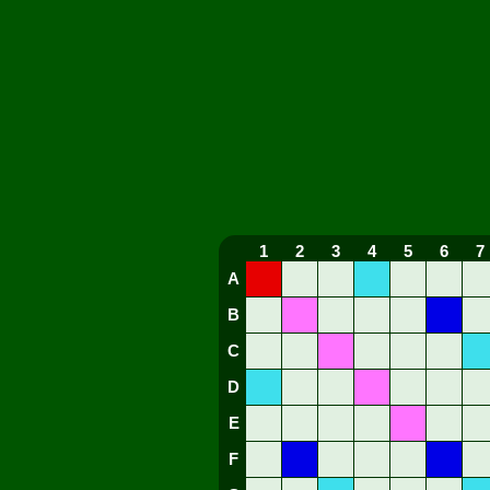
1
2
3
4
5
6
7
A
B
C
D
E
F