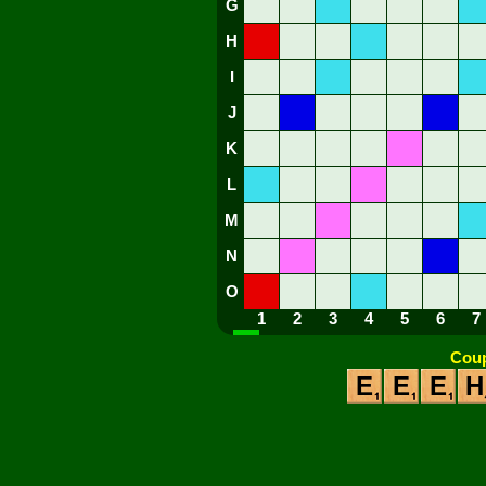
G
H
I
J
K
L
M
N
O
1
2
3
4
5
6
7
Coup
E
E
E
H