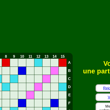
8
9
10
11
12
13
14
15
Vo
A
une part
B
C
D
Rejo
E
V
F
Me