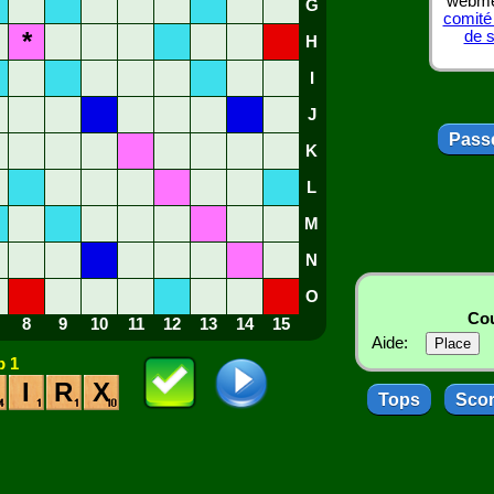
webmes
G
comité
*
de 
H
I
J
Passe
K
L
M
N
O
Cou
8
9
10
11
12
13
14
15
Aide:
 1
I
R
X
Tops
Sco