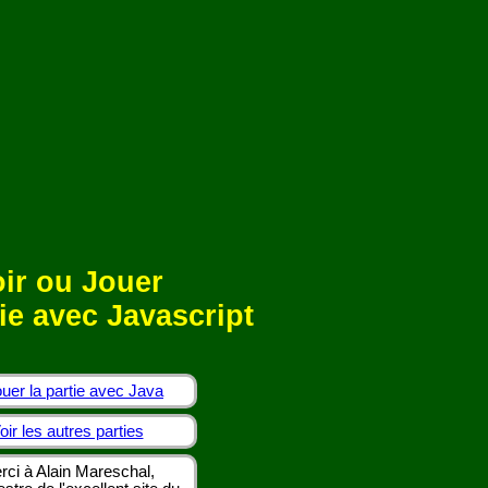
ir ou Jouer
ie avec Javascript
uer la partie avec Java
oir les autres parties
rci à Alain Mareschal,