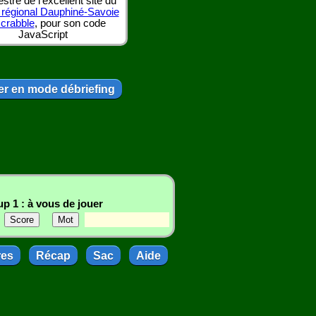
tre de l'excellent site du
 régional Dauphiné-Savoie
scrabble
, pour son code
JavaScript
r en mode débriefing
p 1 : à vous de jouer
res
Récap
Sac
Aide