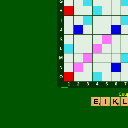
G
H
I
J
K
L
M
N
O
1
2
3
4
5
6
7
Coup
E
I
K
L