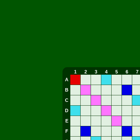
1
2
3
4
5
6
7
A
B
C
D
E
F