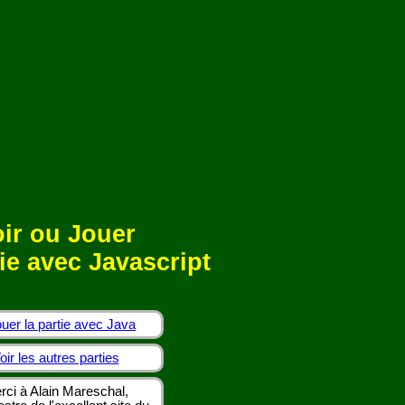
ir ou Jouer
ie avec Javascript
uer la partie avec Java
oir les autres parties
rci à Alain Mareschal,