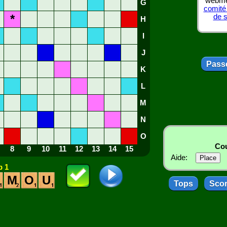
webmes
G
comité
*
de 
H
I
J
Passe
K
L
M
N
O
Cou
8
9
10
11
12
13
14
15
Aide:
 1
M
O
U
Tops
Sco