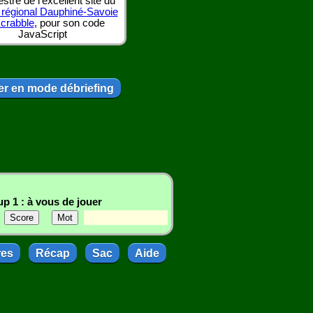
tre de l'excellent site du
 régional Dauphiné-Savoie
scrabble
, pour son code
JavaScript
r en mode débriefing
p 1 : à vous de jouer
res
Récap
Sac
Aide