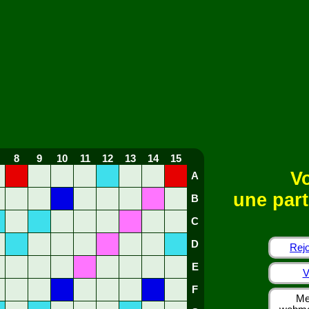
8
9
10
11
12
13
14
15
Vo
A
une part
B
C
D
Rejo
E
V
F
Me