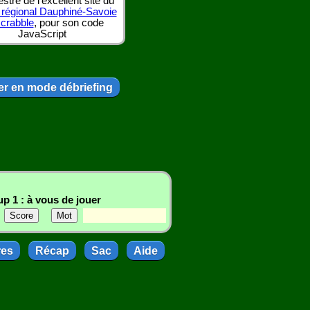
tre de l'excellent site du
 régional Dauphiné-Savoie
scrabble
, pour son code
JavaScript
r en mode débriefing
p 1 : à vous de jouer
res
Récap
Sac
Aide