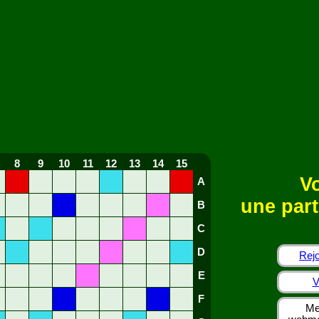
8
9
10
11
12
13
14
15
Vo
A
une part
B
C
D
Rejo
E
V
F
Me