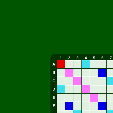
1
2
3
4
5
6
7
A
B
C
D
E
F