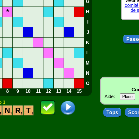
webmes
G
comité
*
de 
H
I
J
Passe
K
L
M
N
O
Cou
8
9
10
11
12
13
14
15
Aide:
 1
N
R
T
Tops
Sco