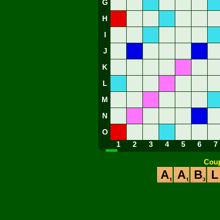
G
H
I
J
K
L
M
N
O
1
2
3
4
5
6
7
Coup
A
A
B
L