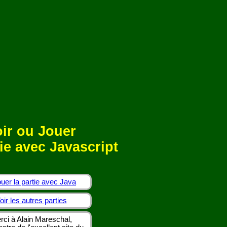
ir ou Jouer
ie avec Javascript
uer la partie avec Java
oir les autres parties
rci à Alain Mareschal,