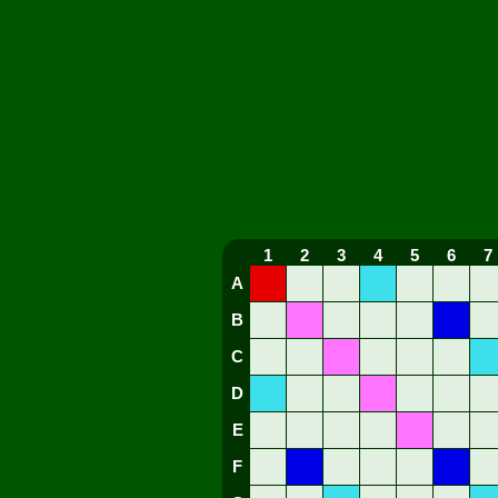
1
2
3
4
5
6
7
A
B
C
D
E
F