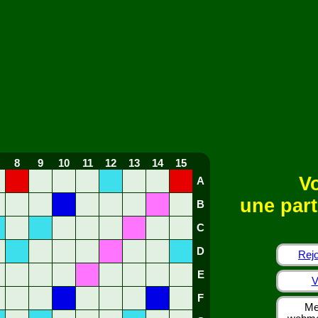
8
9
10
11
12
13
14
15
Vo
A
une part
B
C
D
Rejo
E
V
F
Me