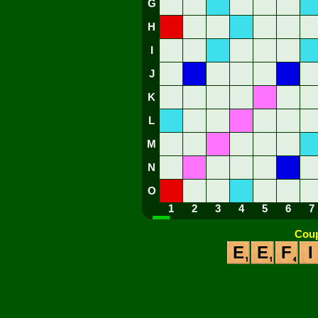
G
H
I
J
K
L
M
N
O
1
2
3
4
5
6
7
Coup
E
E
F
I