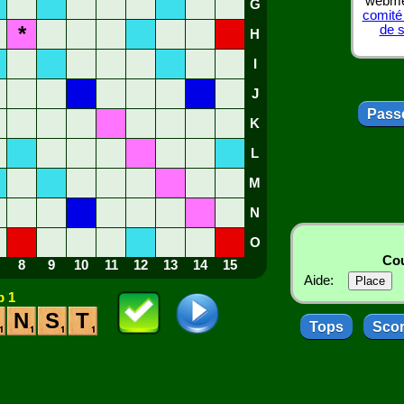
webmes
G
comité
*
de 
H
I
J
Passe
K
L
M
N
O
Cou
8
9
10
11
12
13
14
15
Aide:
 1
N
S
T
Tops
Sco