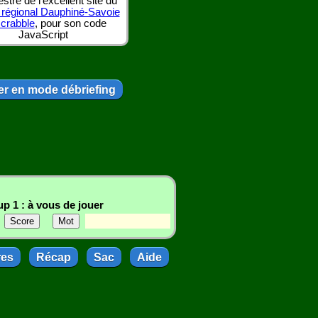
tre de l'excellent site du
 régional Dauphiné-Savoie
scrabble
, pour son code
JavaScript
r en mode débriefing
p 1 : à vous de jouer
res
Récap
Sac
Aide