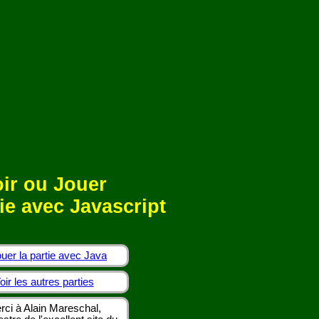
ir ou Jouer
ie avec Javascript
uer la partie avec Java
oir les autres parties
rci à Alain Mareschal,