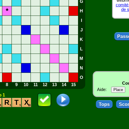
webmes
G
comité
*
de 
H
I
J
Passe
K
L
M
N
O
Cou
8
9
10
11
12
13
14
15
Aide:
 1
R
T
X
Tops
Sco