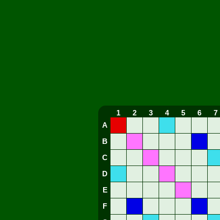
1
2
3
4
5
6
7
A
B
C
D
E
F