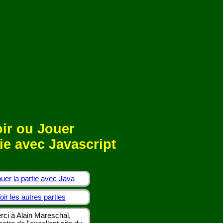
ir ou Jouer
ie avec Javascript
uer la partie avec Java
oir les autres parties
rci à Alain Mareschal,