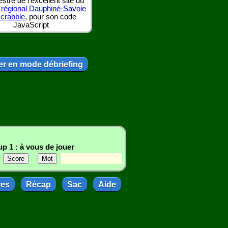
tre de l'excellent site du
 régional Dauphiné-Savoie
scrabble
, pour son code
JavaScript
r en mode débriefing
p 1 : à vous de jouer
res
Récap
Sac
Aide