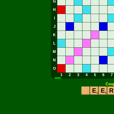
G
H
I
J
K
L
M
N
O
1
2
3
4
5
6
7
Coup
E
E
R