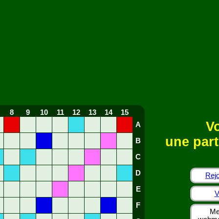
8
9
10
11
12
13
14
15
Vo
A
une part
B
C
D
Rejo
E
V
F
Me