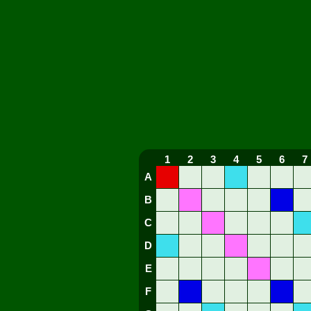
1
2
3
4
5
6
7
A
B
C
D
E
F