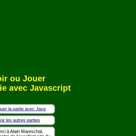
ir ou Jouer
ie avec Javascript
uer la partie avec Java
oir les autres parties
rci à Alain Mareschal,