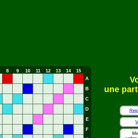
8
9
10
11
12
13
14
15
Vo
A
une part
B
C
D
Rejo
E
V
F
Me