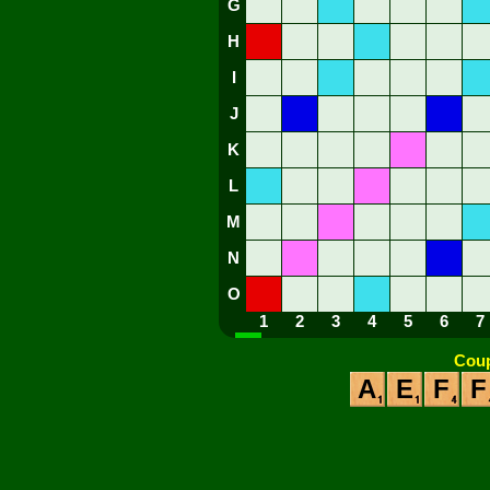
G
H
I
J
K
L
M
N
O
1
2
3
4
5
6
7
Coup
A
E
F
F