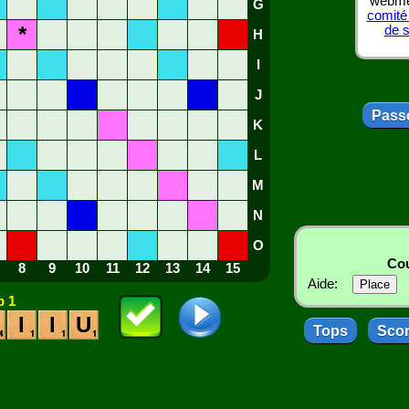
webmes
G
comité
*
de 
H
I
J
Passe
K
L
M
N
O
Cou
8
9
10
11
12
13
14
15
Aide:
 1
I
I
U
Tops
Sco