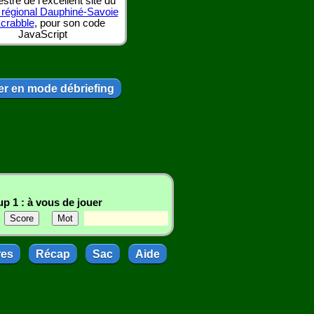
tre de l'excellent site du
 régional Dauphiné-Savoie
scrabble
, pour son code
JavaScript
r en mode débriefing
p 1 : à vous de jouer
res
Récap
Sac
Aide