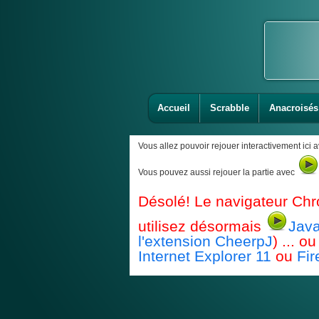
Accueil
Scrabble
Anacroisés
Vous allez pouvoir rejouer interactivement ici 
Vous pouvez aussi rejouer la partie avec
Désolé! Le navigateur Chr
utilisez désormais
Java
l'extension CheerpJ
) ... 
Internet Explorer 11
ou
Fir