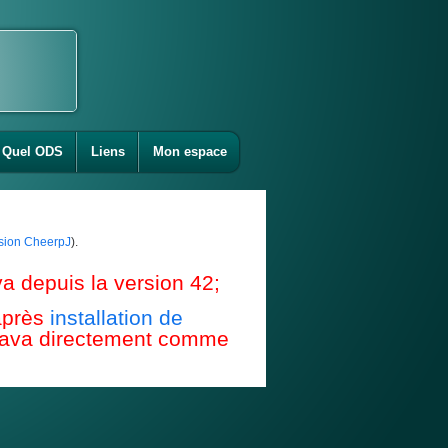
Quel ODS
Liens
Mon espace
ension CheerpJ
).
a depuis la version 42;
après
installation de
e Java directement comme