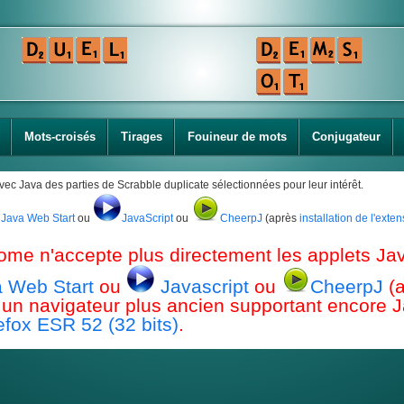
Mots-croisés
Tirages
Fouineur de mots
Conjugateur
avec Java des parties de Scrabble duplicate sélectionnées pour leur intérêt.
Java Web Start
ou
JavaScript
ou
CheerpJ
(après
installation de l'ext
ome n'accepte plus directement les applets Jav
 Web Start
ou
Javascript
ou
CheerpJ
(
ou un navigateur plus ancien supportant encor
efox ESR 52 (32 bits)
.