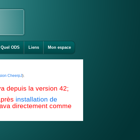
Quel ODS
Liens
Mon espace
ension CheerpJ
).
a depuis la version 42;
après
installation de
e Java directement comme