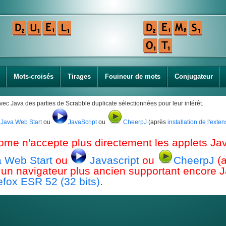
Mots-croisés
Tirages
Fouineur de mots
Conjugateur
avec Java des parties de Scrabble duplicate sélectionnées pour leur intérêt.
Java Web Start
ou
JavaScript
ou
CheerpJ
(après
installation de l'ext
ome n'accepte plus directement les applets Jav
 Web Start
ou
Javascript
ou
CheerpJ
(
ou un navigateur plus ancien supportant encor
efox ESR 52 (32 bits)
.