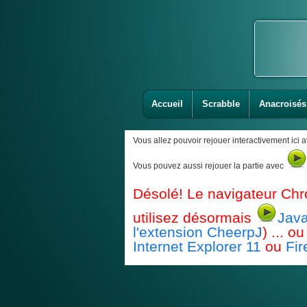
Accueil
Scrabble
Anacroisés
Vous allez pouvoir rejouer interactivement ici 
Vous pouvez aussi rejouer la partie avec
Désolé! Le navigateur Chr
utilisez désormais
Java
l'extension CheerpJ
) ... 
Internet Explorer 11
ou
Fir