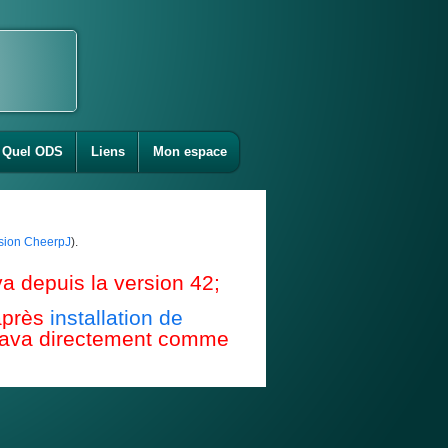
Quel ODS
Liens
Mon espace
ension CheerpJ
).
a depuis la version 42;
après
installation de
e Java directement comme