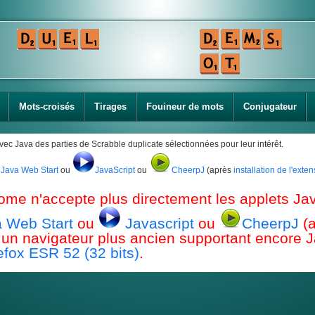
Mots-croisés
Tirages
Fouineur de mots
Conjugateur
avec Java des parties de Scrabble duplicate sélectionnées pour leur intérêt.
Java Web Start
ou
JavaScript
ou
CheerpJ
(après
installation de l'ext
ome n'accepte plus directement les applets Jav
 Web Start
ou
Javascript
ou
CheerpJ
(
ou un navigateur plus ancien supportant encor
efox ESR 52 (32 bits)
.