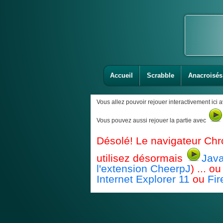
Accueil
Scrabble
Anacroisés
Vous allez pouvoir rejouer interactivement ici 
Vous pouvez aussi rejouer la partie avec
Désolé! Le navigateur Chr
utilisez désormais
Java
l'extension CheerpJ
) ... 
Internet Explorer 11
ou
Fir