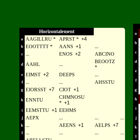
Horizontalement
a
AAGILLRU *
APRST *
+4
a
b
EOOTTTT *
AANS
+1
...
b
c
...
ENOS
+2
ABCINO
c
BEOOTZ
d
AAHL
...
d
*
e
EIMST
+2
DEEPS
...
e
f
...
...
AHSSTU
f
EIORSST
+7
CIOT
+1
g
g
CHMNOSU
h
ENNTU
h
*
+1
i
EEMSTTU
+1
EEHMS
i
AEPX
...
...
...
j
j
...
AEENS
+1
AELPS
+7
k
k
...
...
...
...
l
l