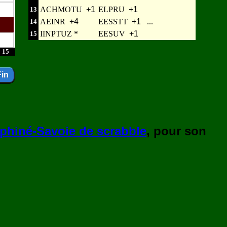
ACHMOTU
+1
ELPRU
+1
13
AEINR
+4
EESSTT
+1
...
14
IINPTUZ *
EESUV
+1
15
15
phiné-Savoie de scrabble
, pour son