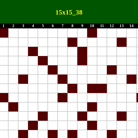
15x15_38
1
2
3
4
5
6
7
8
9
10
11
12
13
14