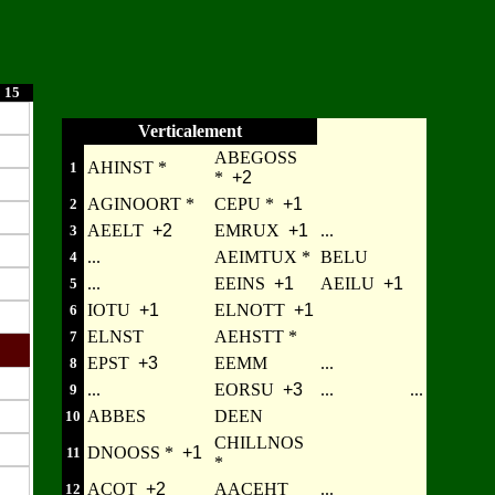
15
Verticalement
ABEGOSS
AHINST *
1
*
+2
AGINOORT *
CEPU *
+1
2
AEELT
+2
EMRUX
+1
...
3
...
AEIMTUX *
BELU
4
...
EEINS
+1
AEILU
+1
5
IOTU
+1
ELNOTT
+1
6
ELNST
AEHSTT *
7
EPST
+3
EEMM
...
8
...
EORSU
+3
...
...
9
ABBES
DEEN
10
CHILLNOS
DNOOSS *
+1
11
*
ACOT
+2
AACEHT
...
12