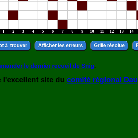
1
2
3
4
5
6
7
8
9
10
11
12
13
14
mander le dernier recueil de Snig
.
l'excellent site du
comité régional Dau