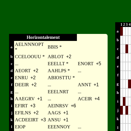
1
2
3
4
a
Horizontalement
b
AELNNNOPT
BBIS *
a
c
*
CCELOOUU *
ABLOT
+2
b
d
...
EEELLT *
ENORT
+5
c
e
AEORT
+2
AAHLPS *
...
d
f
ENRU
+2
ABIOSTTU *
e
g
DEEIR
+2
...
ANNT
+1
f
...
EEELNRT
...
g
h
AAEGRV
+1
...
ACEIR
+4
h
i
EFIRT
+3
AEINRSV
+6
i
j
EFILNS
+2
AAGS
+1
j
k
ACDEEIRT
+3
ANSU
+1
k
EIOP
EEENNOY
...
l
l