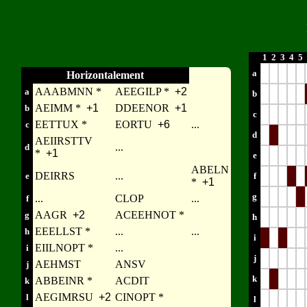
1
2
3
4
5
a
Horizontalement
AAABMNN *
AEEGILP *
+2
a
b
AEIMM *
+1
DDEENOR
+1
b
c
EETTUX *
EORTU
+6
...
c
d
AEIIRSTTV
...
d
*
+1
e
ABELN
DEIRRS
...
e
f
*
+1
g
...
CLOP
...
f
AAGR
+2
ACEEHNOT *
g
h
EEELLST *
...
...
h
i
EIILNOPT *
...
i
j
AEHMST
ANSV
j
k
ABBEINR *
ACDIT
k
AEGIMRSU
+2
CINOPT *
l
l