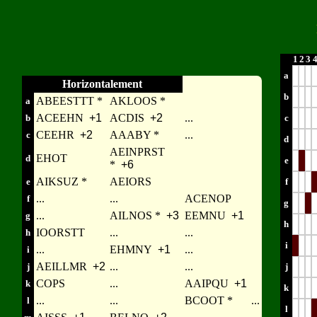
1
2
3
a
Horizontalement
b
ABEESTTT *
AKLOOS *
a
ACEEHN
+1
ACDIS
+2
...
b
c
CEEHR
+2
AAABY *
...
c
d
AEINPRST
EHOT
d
e
*
+6
AIKSUZ *
AEIORS
e
f
...
...
ACENOP
f
g
...
AILNOS *
+3
EEMNU
+1
g
h
IOORSTT
...
...
h
i
...
EHMNY
+1
...
i
AEILLMR
+2
...
...
j
j
COPS
...
AAIPQU
+1
k
k
...
...
BCOOT *
...
l
l