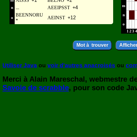
AISSS
+1
BELNO
+2
m
m
...
AEEIPSST
+4
n
BEENNORU
n
AEINST
+12
o
*
o
1
2
3
Utiliser Java
ou
voir d'autres anacroisés
ou
com
Merci à Alain Mareschal, webmestre de 
Savoie de scrabble
, pour son code Jav