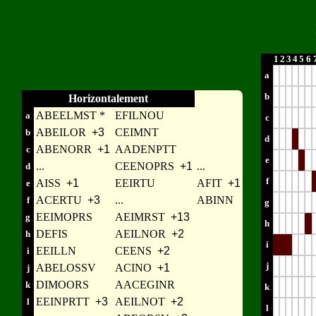
1
2
3
4
5
6
a
b
Horizontalement
ABEELMST *
EFILNOU
a
c
ABEILOR
+3
CEIMNT
b
d
ABENORR
+1
AADENPTT
c
e
...
CEENOPRS
+1
...
d
f
AISS
+1
EEIRTU
AFIT
+1
e
ACERTU
+3
...
ABINN
f
g
EEIMOPRS
AEIMRST
+13
g
h
DEFIS
AEILNOR
+2
h
i
EEILLN
CEENS
+2
i
j
ABELOSSV
ACINO
+1
j
DIMOORS
AACEGINR
k
k
EEINPRTT
+3
AEILNOT
+2
l
l