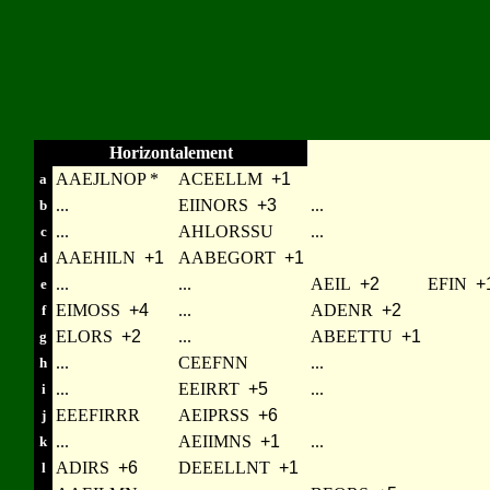
Horizontalement
AAEJLNOP *
ACEELLM
+1
a
...
EIINORS
+3
...
b
...
AHLORSSU
...
c
AAEHILN
+1
AABEGORT
+1
d
...
...
AEIL
+2
EFIN
+
e
EIMOSS
+4
...
ADENR
+2
f
ELORS
+2
...
ABEETTU
+1
g
...
CEEFNN
...
h
...
EEIRRT
+5
...
i
EEEFIRRR
AEIPRSS
+6
j
...
AEIIMNS
+1
...
k
ADIRS
+6
DEEELLNT
+1
l