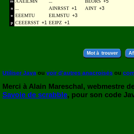
AAEILMN
...
BEORS
+5
m
...
AINRSST
+1
AINT
+3
n
EEEMTU
EILMSTU
+3
o
CEEERSST
+1
EEIPZ
+1
p
Utiliser Java
ou
voir d'autres anacroisés
ou
com
Merci à Alain Mareschal, webmestre de 
Savoie de scrabble
, pour son code Jav