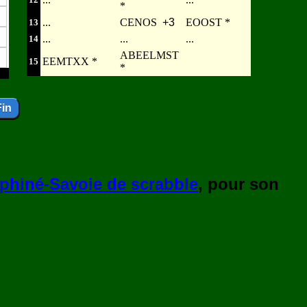
*
...
CENOS
+3
EOOST *
13
...
...
...
14
ABEELMST
EEMTXX *
15
*
5
phiné-Savoie de scrabble
, pour son