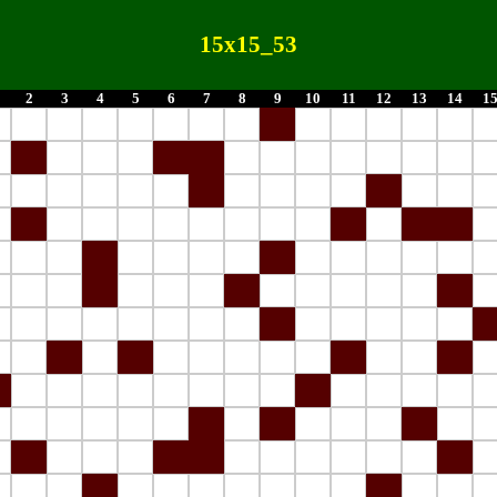
15x15_53
2
3
4
5
6
7
8
9
10
11
12
13
14
1