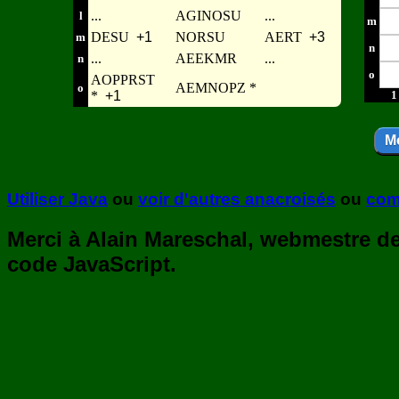
...
AGINOSU
...
l
m
DESU
+1
NORSU
AERT
+3
m
n
...
AEEKMR
...
n
o
AOPPRST
AEMNOPZ *
o
*
+1
1
Utiliser Java
ou
voir d'autres anacroisés
ou
com
Merci à Alain Mareschal, webmestre de 
code JavaScript.