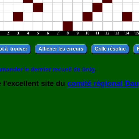
2
3
4
5
6
7
8
9
10
11
12
13
14
1
mander le dernier recueil de Snig
.
l'excellent site du
comité régional Dau