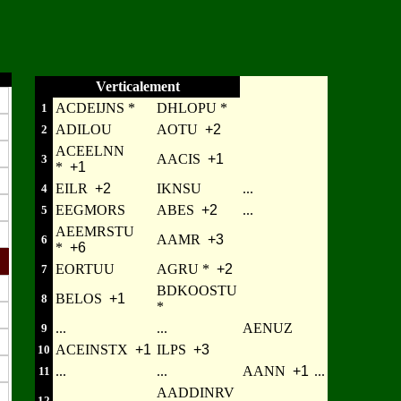
5
Verticalement
ACDEIJNS *
DHLOPU *
1
ADILOU
AOTU
+2
2
ACEELNN
AACIS
+1
3
*
+1
EILR
+2
IKNSU
...
4
EEGMORS
ABES
+2
...
5
AEEMRSTU
AAMR
+3
6
*
+6
EORTUU
AGRU *
+2
7
BDKOOSTU
BELOS
+1
8
*
...
...
AENUZ
9
ACEINSTX
+1
ILPS
+3
10
...
...
AANN
+1
...
11
AADDINRV
...
...
12