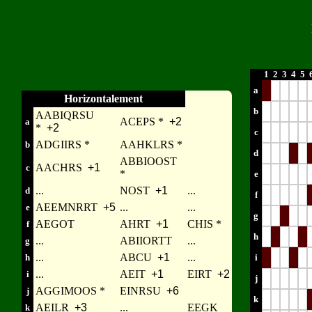
1
2
3
4
5
a
Horizontalement
b
AABIQRSU
ACEPS *
+2
a
*
+2
c
ADGIIRS *
AAHKLRS *
b
d
ABBIOOST
AACHRS
+1
c
*
e
...
NOST
+1
...
d
f
AEEMNRRT
+5
...
...
e
g
AEGOT
AHRT
+1
CHIS *
f
h
...
ABIIORTT
...
g
...
ABCU
+1
...
h
i
...
AEIT
+1
EIRT
+2
i
j
AGGIMOOS *
EINRSU
+6
j
k
AEILR
+3
...
EEGK
k