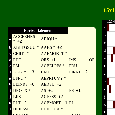
15x1
1
2
3
4
a
Horizontalement
b
ACCEEHRS
ABIQU *
a
*
+2
c
ABEEGSUU *
AARS *
+2
b
d
CEIITT *
AAEMORTT *
c
e
EHT
ORS
+1
IMS
OR
d
EM
ACEELPPS *
PRU
e
f
AAGRS
+3
HMU
EIRRT
+2
f
g
EFPU *
AEPRTUVY *
g
h
EEINRS
+8
AERSU
+2
h
i
DEOTX *
AS
+1
ES
+1
i
BIIS
ACESSS
+2
j
j
ELT
+1
ACEMOPT
+1
EL
k
k
DEILSSU
CHILOUX *
l
l