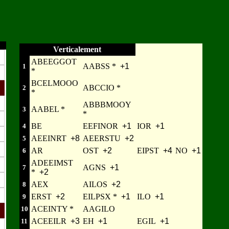
Verticalement
ABEEGGOT
AABSS *
+1
1
*
BCELMOOO
ABCCIO *
2
*
ABBBMOOY
AABEL *
3
*
BE
EEFINOR
+1
IOR
+1
4
AEEINRT
+8
AEERSTU
+2
5
AR
OST
+2
EIPST
+4
NO
+1
6
ADEEIMST
AGNS
+1
7
*
+2
AEX
AILOS
+2
8
ERST
+2
EILPSX *
+1
ILO
+1
9
ACEINTY *
AAGILO
10
ACEEILR
+3
EH
+1
EGIL
+1
11