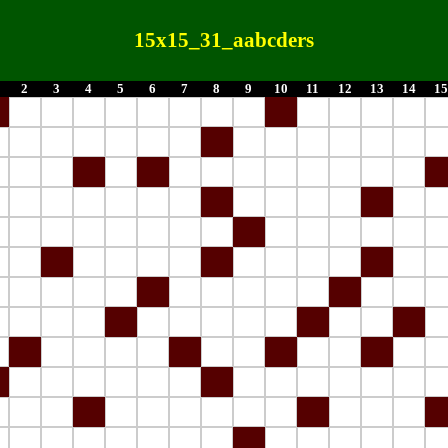
15x15_31_aabcders
2
3
4
5
6
7
8
9
10
11
12
13
14
15