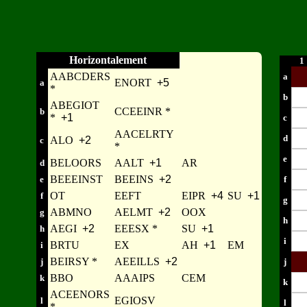
Horizontalement
1
AABCDERS
a
ENORT
+5
a
*
b
ABEGIOT
CCEEINR *
b
*
+1
c
AACELRTY
d
ALO
+2
c
*
e
BELOORS
AALT
+1
AR
d
BEEEINST
BEEINS
+2
e
f
OT
EEFT
EIPR
+4
SU
+1
f
g
ABMNO
AELMT
+2
OOX
g
h
AEGI
+2
EEESX *
SU
+1
h
i
BRTU
EX
AH
+1
EM
i
BEIRSY *
AEEILLS
+2
j
j
BBO
AAAIPS
CEM
k
k
ACEENORS
EGIOSV
l
l
*