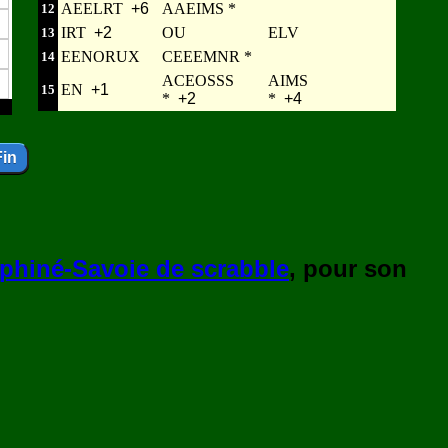
AEELRT
+6
AAEIMS *
12
IRT
+2
OU
ELV
13
EENORUX
CEEEMNR *
14
ACEOSSS
AIMS
EN
+1
15
*
+2
*
+4
phiné-Savoie de scrabble
, pour son