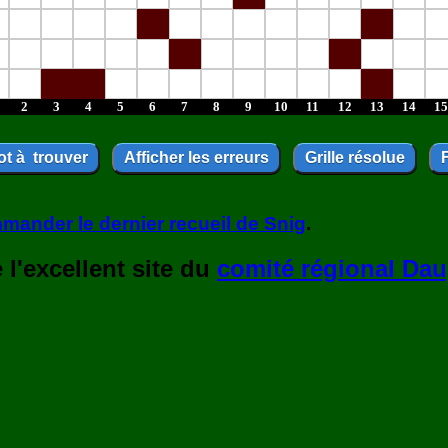
2
3
4
5
6
7
8
9
10
11
12
13
14
15
mander le dernier recueil de Snig
.
l'excellent site du
comité régional Dau