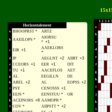
15x1
1
2
3
4
Horizontalement
a
BHOOPRST *
ARTZ
a
b
AIORSU
AAEILOPS *
b
*
+1
c
AAEKLORS
d
EIR
+1
c
*
e
IP
AEGLNT
+2
AIIRT
+3
d
CCEORS
+1
EER
+1
DIT
e
f
TU
+1
AACEFLOS
AET
f
g
AL
EEGILLN
DE
g
h
ABEL
+2
AL
EOPSS
+2
h
i
PSY
CENOSSS
+1
i
EEJS *
EENSTUU *
OR
j
j
ACEINORS
+8
AAMOPR *
k
k
COV *
AIIPSTT *
+2
l
l