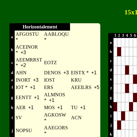
15x
Horizontalement
AFGOSTU
AABLOQU
1
2
3
4
5
6
a
*
*
a
ACEINOR
b
b
*
+3
AEEMRRST
c
EOTZ
c
*
+2
d
AHN
DENOS
+3
EISTX *
+1
d
e
INORT
+3
IOST
KRU
e
IOT *
+1
ERS
AEEILRS
+5
f
f
ALMNOS
EENTT
+1
g
g
*
+1
h
AER
+1
MOS
+1
TU
+1
h
AGKOSW
i
SV
ACN
i
*
j
AAEGORS
NOPSU
j
*
k