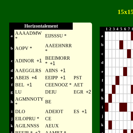
15x1
Horizontalement
1
2
3
4
5
6
7
AAAADMW
EIJSSSU *
a
a
*
b
AAEEHNRR
AOPV *
b
*
c
BEEIMORR
ADINOR
+1
c
d
*
+1
AAEGGLRS
AIINS
+1
d
e
ABEIS
+4
EEIPP
+1
PST
e
f
BEL
+1
CEENOOZ *
AET
f
g
LU
DEIU
EGR
+2
g
h
AGMNNOTY
BE
h
*
i
DLO
ADEIOT
ES
+1
i
j
EILOPRU *
CE
j
k
AGILNNSS
AEUX
k
BEEIR *
+2
AAMRZ *
l