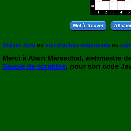
m
1
2
3
4
5
Utiliser Java
ou
voir d'autres anacroisés
ou
com
Merci à Alain Mareschal, webmestre de 
Savoie de scrabble
, pour son code Jav