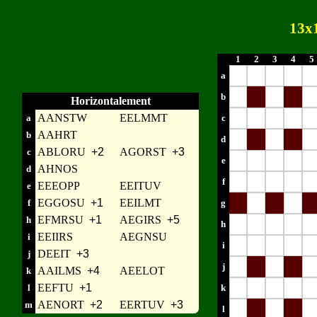
13x
1
2
3
4
5
a
b
Horizontalement
AANSTW
EELMMT
a
c
AAHRT
b
d
ABLORU
+2
AGORST
+3
c
e
AHNOS
d
f
EEEOPP
EEITUV
e
EGGOSU
+1
EEILMT
f
g
EFMRSU
+1
AEGIRS
+5
h
h
EEIIRS
AEGNSU
i
i
DEEIT
+3
j
j
AAILMS
+4
AEELOT
k
EEFTU
+1
l
k
AENORT
+2
EERTUV
+3
m
l