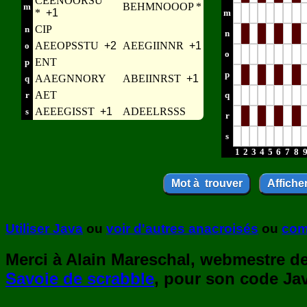
CEENOORSU
BEHMNOOOP *
m
*
+1
m
CIP
n
n
AEEOPSSTU
+2
AEEGIINNR
+1
o
o
ENT
p
p
AAEGNNORY
ABEIINRST
+1
q
AET
r
q
AEEEGISST
+1
ADEELRSSS
s
r
s
1
2
3
4
5
6
7
8
Utiliser Java
ou
voir d'autres anacroisés
ou
com
Merci à Alain Mareschal, webmestre de 
Savoie de scrabble
, pour son code Jav