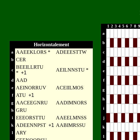
1
2
3
4
5
6
7
8
a
b
Horizontalement
AAEEKLORS *
ADEEESTTW
a
c
CER
b
d
BEEILLRTU
AEILNNSTU *
c
e
*
+1
AAD
d
f
AEINORRUV
ACEIILMOS
e
g
ATU
+1
f
h
AACEEGNRU
AADIMNORS
g
i
GRU
h
EEEORSTTU
AAEELMNSS
i
j
ADEENNPST
+1
AABIMRSSU
k
k
ARY
l
l