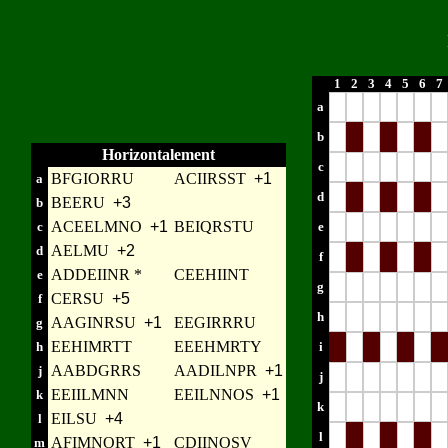
1
2
3
4
5
6
7
a
b
Horizontalement
c
BFGIORRU
ACIIRSST
+1
a
d
BEERU
+3
b
ACEELMNO
+1
BEIQRSTU
c
e
AELMU
+2
d
f
ADDEIINR *
CEEHIINT
e
g
CERSU
+5
f
h
AAGINRSU
+1
EEGIRRRU
g
EEHIMRTT
EEEHMRTY
h
i
AABDGRRS
AADILNPR
+1
j
j
EEIILMNN
EEILNNOS
+1
k
k
EILSU
+4
l
l
AFIMNORT
+1
CDIINOSV
m