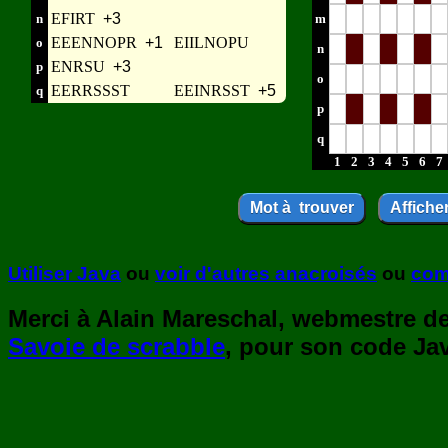
EFIRT
+3
n
m
EEENNOPR
+1
EIILNOPU
o
n
ENRSU
+3
p
o
EERRSSST
EEINRSST
+5
q
p
q
1
2
3
4
5
6
7
Utiliser Java
ou
voir d'autres anacroisés
ou
com
Merci à Alain Mareschal, webmestre de 
Savoie de scrabble
, pour son code Jav