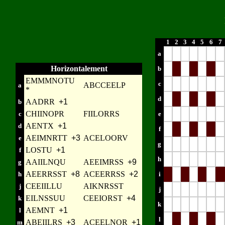
1
2
3
4
5
6
7
a
Horizontalement
b
EMMMNOTU
c
ABCCEELP
a
*
d
AADRR
+1
b
CHIINOPR
FIILORRS
c
e
AENTX
+1
d
f
AEIMNRTT
+3
ACELOORV
e
g
LOSTU
+1
f
h
AAIILNQU
AEEIMRSS
+9
g
AEERRSST
+8
ACEERRSS
+2
h
i
CEEIILLU
AIKNRSST
j
j
EILNSSUU
CEEIORST
+4
k
k
AEMNT
+1
l
l
ABEIILRS
+3
ACEELNOR
+1
m