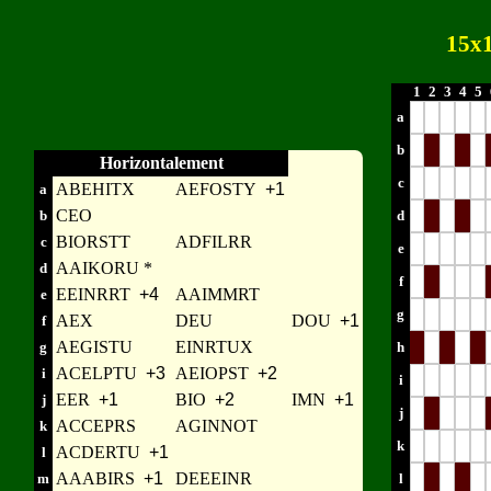
15x
1
2
3
4
5
a
b
Horizontalement
c
ABEHITX
AEFOSTY
+1
a
CEO
b
d
BIORSTT
ADFILRR
c
e
AAIKORU *
d
f
EEINRRT
+4
AAIMMRT
e
g
AEX
DEU
DOU
+1
f
AEGISTU
EINRTUX
g
h
ACELPTU
+3
AEIOPST
+2
i
i
EER
+1
BIO
+2
IMN
+1
j
j
ACCEPRS
AGINNOT
k
k
ACDERTU
+1
l
AAABIRS
+1
DEEEINR
m
l