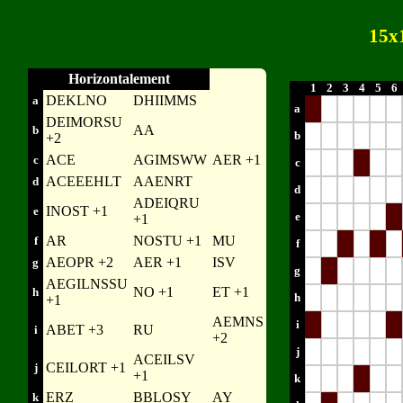
15x
Horizontalement
1
2
3
4
5
6
DEKLNO
DHIIMMS
a
a
DEIMORSU
AA
b
b
+2
ACE
AGIMSWW
AER +1
c
c
ACEEEHLT
AAENRT
d
d
ADEIQRU
INOST +1
e
e
+1
AR
NOSTU +1
MU
f
f
AEOPR +2
AER +1
ISV
g
g
AEGILNSSU
NO +1
ET +1
h
h
+1
AEMNS
i
ABET +3
RU
i
+2
j
ACEILSV
CEILORT +1
j
+1
k
ERZ
BBLOSY
AY
k