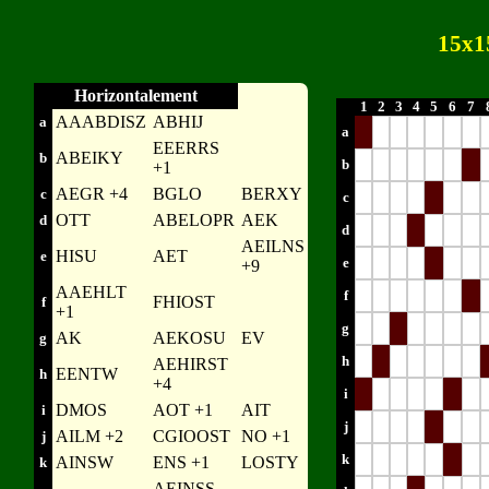
15x1
Horizontalement
1
2
3
4
5
6
7
AAABDISZ
ABHIJ
a
a
EEERRS
ABEIKY
b
b
+1
AEGR +4
BGLO
BERXY
c
c
OTT
ABELOPR
AEK
d
d
AEILNS
HISU
AET
e
e
+9
AAEHLT
f
FHIOST
f
+1
g
AK
AEKOSU
EV
g
h
AEHIRST
EENTW
h
+4
i
DMOS
AOT +1
AIT
i
j
AILM +2
CGIOOST
NO +1
j
k
AINSW
ENS +1
LOSTY
k
AEINSS