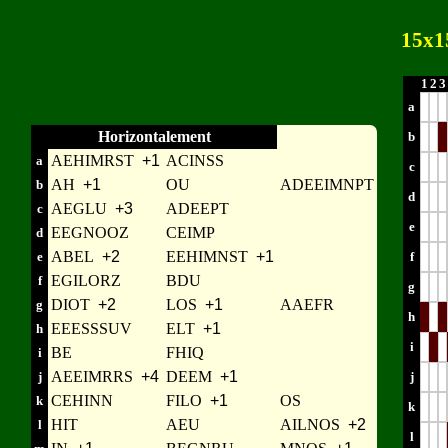
15x1
1
2
3
a
Horizontalement
b
AEHIMRST
+1
ACINSS
a
c
AH
+1
OU
ADEEIMNPT
b
d
AEGLU
+3
ADEEPT
c
e
EEGNOOZ
CEIMP
d
ABEL
+2
EEHIMNST
+1
e
f
EGILORZ
BDU
f
g
DIOT
+2
LOS
+1
AAEFR
g
h
EEESSSUV
ELT
+1
h
i
BE
FHIQ
i
AEEIMRRS
+4
DEEM
+1
j
j
CEHINN
FILO
+1
OS
k
k
HIT
AEU
AILNOS
+2
l
l