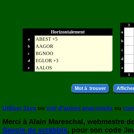
1
Horizontalement
a
ABEST +5
a
b
AAGOR
b
c
BGNOO
c
d
EGLOR +3
d
AALOS
e
e
1
Utiliser Java
ou
voir d'autres anacroisés
ou
com
Merci à Alain Mareschal, webmestre de 
Savoie de scrabble
, pour son code Jav