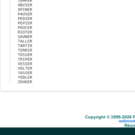
JUMPER

OBVIER

OPINER

PAUSER

PEDZER

PEPIER

POUCER

RIOTER

SAUNER

TALLER

TARTIR

TERRIR

TOSSER

TRIPER

VESSER

VOLTER

YASSER

YODLER

Accueil
Scrabble
Anacroisés
Mots-croisé
Copyright © 1999-2026 P
webmest
Révis