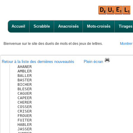
Accueil
Scrabble
Anacroisés
Mots-croisés
Tirages
Bienvenue
sur le site des duels de mots et des jeux de lettres.
Montrer
Retour à la liste des dernières nouveautés
Plein écran
AHANER

AMBLER

BALLER

BASTER

BICHER

BLESER

CAGUER

CAPEER

CHERER

COSSER

CRISER

FROUER

FUITER

HABLER

JASSER
