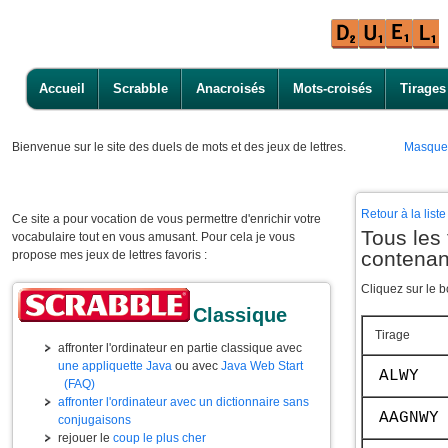
Accueil
Scrabble
Anacroisés
Mots-croisés
Tirages
Bienvenue
sur le site des duels de mots et des jeux de lettres.
Masque
Retour à la lis
Ce site a pour vocation de vous permettre d'enrichir votre
Tous les 
vocabulaire tout en vous amusant. Pour cela je vous
contena
propose mes jeux de lettres favoris :
Cliquez sur le b
Classique
Tirage
affronter l'ordinateur en partie classique avec
une appliquette Java
ou avec
Java Web Start
ALWY
(FAQ)
affronter l'ordinateur avec un dictionnaire sans
AAGNWY
conjugaisons
rejouer le
coup le plus cher