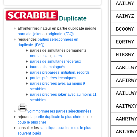
AAILWY
AAIWYZ
Duplicate
affronter l'ordinateur en
partie duplicate
inédite
BCOOWY
normale
,
joker
ou
originale
(FAQ)
rejouer des
parties sélectionnées en
EQRTWY
duplicate
(FAQ)
parties de simultanés permanents
HIKSWY
normales
ou
jokers
parties de simultanés fédéraux
tournois homologués
AABLLW
parties préparées: initiation, records ...
parties prétirées techniques
AAFIRW
parties prétirées avec au moins 9
scrabbles
AAILLW
parties prétirées
joker
avec au moins 11
scrabbles
AAITWX
voir/imprimer les parties sélectionnées
rejouer la
partie duplicate la plus chère
ou le
AAMRTW
coup le plus cher
consulter les
statistiques sur les mots le plus
ABIJOW
souvent joués