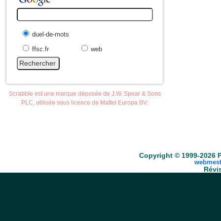
duel-de-mots
ffsc.fr
web
Scrabble est une marque déposée de J.W. Spear & Sons
PLC, utilisée sous licence de Mattel Europa BV.
Accueil
Scrabble
Anacroisés
Mots-croisé
Copyright © 1999-2026 P
webmest
Révis