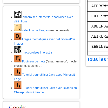
AEPRSW
EHIKSW
anacroisés interactifs
,
anacroisés avec
définitions
ADEEPS
sélection de Tirages
(entraînement)
AEIKLR
tirages thématiques avec définition et/ou
images
EEELNS
mots-croisés interactifs
Tous les 
Fouineur de mots
("anagrammeur", mot le
plus long, cousins, ...)
Tutoriel pour utiliser Java avec Microsoft
Edge
Tutoriel pour utiliser Java avec l'extension
CheerpJ dans Chrome