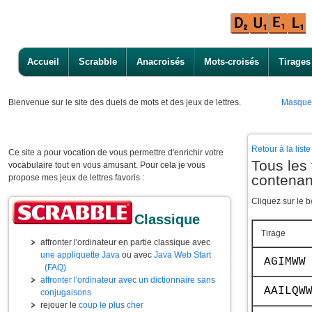
Accueil
Scrabble
Anacroisés
Mots-croisés
Tirages
Bienvenue
sur le site des duels de mots et des jeux de lettres.
Masque
Retour à la lis
Ce site a pour vocation de vous permettre d'enrichir votre
Tous les 
vocabulaire tout en vous amusant. Pour cela je vous
contena
propose mes jeux de lettres favoris :
Cliquez sur le b
Classique
Tirage
affronter l'ordinateur en partie classique avec
une appliquette Java
ou avec
Java Web Start
AGIMWW
(FAQ)
affronter l'ordinateur avec un dictionnaire sans
AAILQW
conjugaisons
rejouer le
coup le plus cher