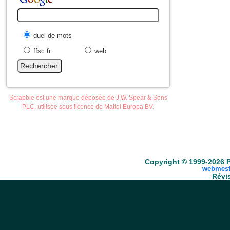
duel-de-mots
ffsc.fr
web
Scrabble est une marque déposée de J.W. Spear & Sons
PLC, utilisée sous licence de Mattel Europa BV.
Accueil
Scrabble
Anacroisés
Mots-croisé
Copyright © 1999-2026 P
webmest
Révis