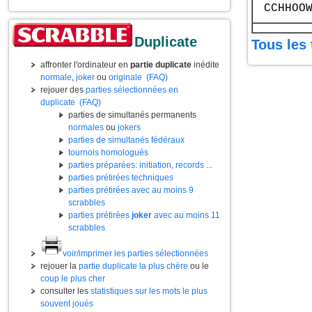
CCHHOO
Duplicate
Tous les 
affronter l'ordinateur en
partie duplicate
inédite
normale
,
joker
ou
originale
(FAQ)
rejouer des
parties sélectionnées en
duplicate
(FAQ)
parties de simultanés permanents
normales
ou
jokers
parties de simultanés fédéraux
tournois homologués
parties préparées: initiation, records ...
parties prétirées techniques
parties prétirées avec au moins 9
scrabbles
parties prétirées
joker
avec au moins 11
scrabbles
voir/imprimer les parties sélectionnées
rejouer la
partie duplicate la plus chère
ou le
coup le plus cher
consulter les
statistiques sur les mots le plus
souvent joués