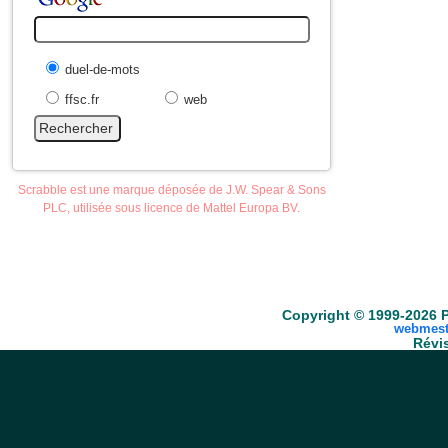
duel-de-mots
ffsc.fr
web
Scrabble est une marque déposée de J.W. Spear & Sons
PLC, utilisée sous licence de Mattel Europa BV.
Accueil
Scrabble
Anacroisés
Mots-croisé
Copyright © 1999-2026 P
webmest
Révis