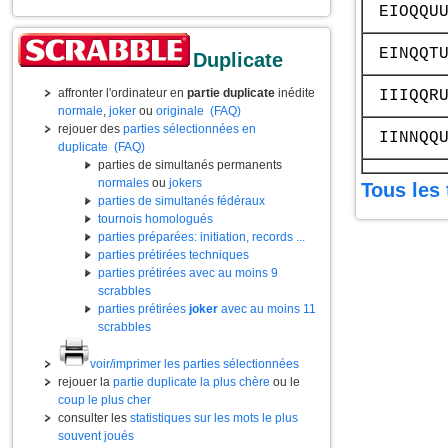
EIOQQU
EINQQT
Duplicate
affronter l'ordinateur en
partie duplicate
inédite
IIIQQR
normale
,
joker
ou
originale
(FAQ)
rejouer des
parties sélectionnées en
IINNQQ
duplicate
(FAQ)
parties de simultanés permanents
normales
ou
jokers
Tous les 
parties de simultanés fédéraux
tournois homologués
parties préparées: initiation, records ...
parties prétirées techniques
parties prétirées avec au moins 9
scrabbles
parties prétirées
joker
avec au moins 11
scrabbles
voir/imprimer les parties sélectionnées
rejouer la
partie duplicate la plus chère
ou le
coup le plus cher
consulter les
statistiques sur les mots le plus
souvent joués