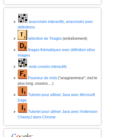
anacroisés interactifs
,
anacroisés avec
définitions
sélection de Tirages
(entraînement)
tirages thématiques avec définition et/ou
images
mots-croisés interactifs
Fouineur de mots
("anagrammeur", mot le
plus long, cousins, ...)
Tutoriel pour utiliser Java avec Microsoft
Edge
Tutoriel pour utiliser Java avec l'extension
CheerpJ dans Chrome