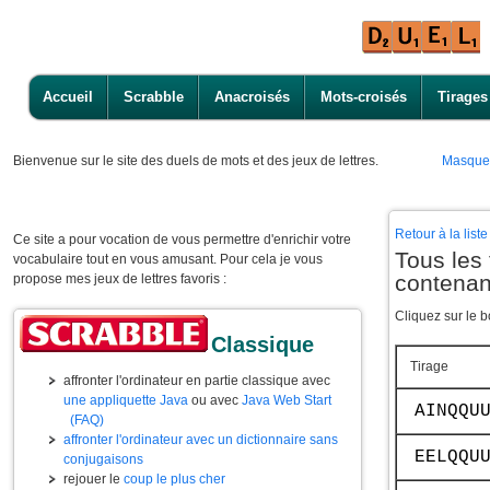
Accueil
Scrabble
Anacroisés
Mots-croisés
Tirages
Bienvenue
sur le site des duels de mots et des jeux de lettres.
Masque
Retour à la lis
Ce site a pour vocation de vous permettre d'enrichir votre
Tous les 
vocabulaire tout en vous amusant. Pour cela je vous
contena
propose mes jeux de lettres favoris :
Cliquez sur le b
Classique
Tirage
affronter l'ordinateur en partie classique avec
une appliquette Java
ou avec
Java Web Start
AINQQU
(FAQ)
affronter l'ordinateur avec un dictionnaire sans
EELQQU
conjugaisons
rejouer le
coup le plus cher