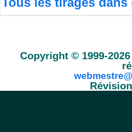
Tous les tirages dans 
Accueil
Scrabble
Anacroisés
Mots-croisé
Copyright © 1999-2026 
ré
webmestre@
Révision