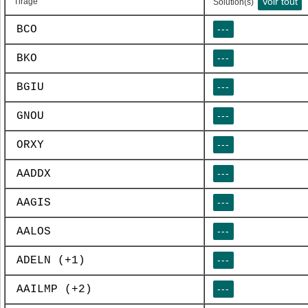
Voir tout
Tirage
Solution(s)
BCO
---
BKO
---
BGIU
---
GNOU
---
ORXY
---
AADDX
---
AAGIS
---
AALOS
---
ADELN (+1)
---
AAILMP (+2)
---