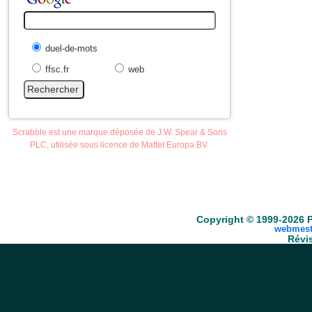
duel-de-mots
ffsc.fr
web
Scrabble est une marque déposée de J.W. Spear & Sons
PLC, utilisée sous licence de Mattel Europa BV.
Accueil
Scrabble
Anacroisés
Mots-croisé
Copyright © 1999-2026 P
webmest
Révis