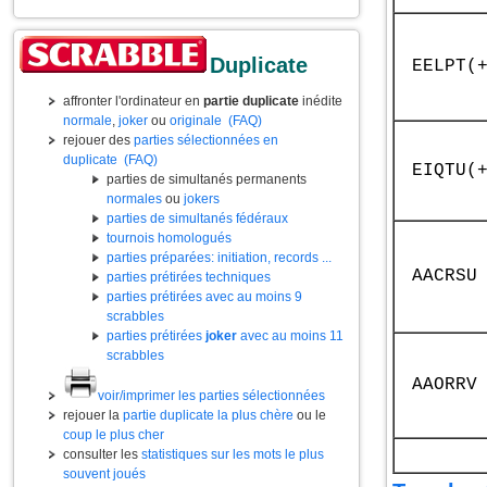
Duplicate
EELPT(
affronter l'ordinateur en
partie duplicate
inédite
normale
,
joker
ou
originale
(FAQ)
rejouer des
parties sélectionnées en
duplicate
(FAQ)
EIQTU(
parties de simultanés permanents
normales
ou
jokers
parties de simultanés fédéraux
tournois homologués
parties préparées: initiation, records ...
AACRSU
parties prétirées techniques
parties prétirées avec au moins 9
scrabbles
parties prétirées
joker
avec au moins 11
scrabbles
AAORRV
voir/imprimer les parties sélectionnées
rejouer la
partie duplicate la plus chère
ou le
coup le plus cher
consulter les
statistiques sur les mots le plus
souvent joués