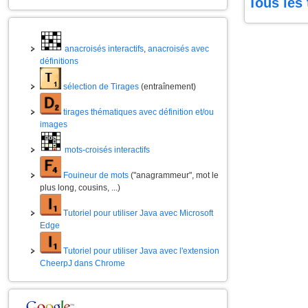
Tous les 
anacroisés interactifs
,
anacroisés avec
définitions
sélection de Tirages
(entraînement)
tirages thématiques avec définition et/ou
images
mots-croisés interactifs
Fouineur de mots
("anagrammeur", mot le
plus long, cousins, ...)
Tutoriel pour utiliser Java avec Microsoft
Edge
Tutoriel pour utiliser Java avec l'extension
CheerpJ dans Chrome