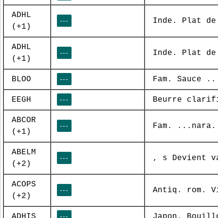
ADHL
---
Inde. Plat de
(+1)
ADHL
---
Inde. Plat de
(+1)
BLOO
---
Fam. Sauce ..
EEGH
---
Beurre clarif
ABCOR
---
Fam. ...nara.
(+1)
ABELM
---
, s Devient v
(+2)
ACOPS
---
Antiq. rom. V
(+2)
ADHIS
---
Japon. Bouill