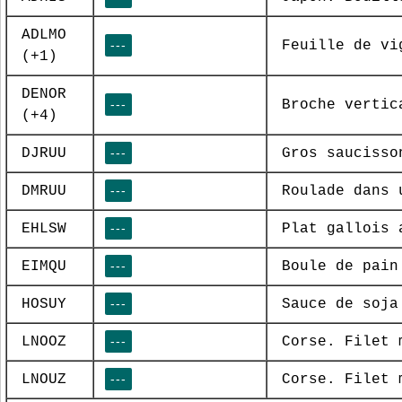
ADLMO
---
Feuille de vi
(+1)
DENOR
---
Broche vertic
(+4)
DJRUU
---
Gros saucisso
DMRUU
---
Roulade dans 
EHLSW
---
Plat gallois 
EIMQU
---
Boule de pain
HOSUY
---
Sauce de soja
LNOOZ
---
Corse. Filet 
LNOUZ
---
Corse. Filet 