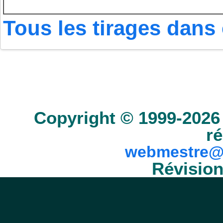
Tous les tirages dans 
Accueil
Scrabble
Anacroisés
Mots-croisé
Copyright © 1999-2026 
ré
webmestre@
Révision