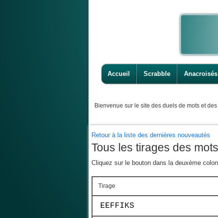
Accueil
Scrabble
Anacroisés
Bienvenue
sur le site des duels de mots et des 
Retour à la liste des dernières nouveautés
Tous les tirages des mot
Cliquez sur le bouton dans la deuxème colonn
Tirage
EEFFIKS