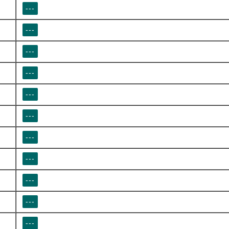
---
---
---
---
---
---
---
---
---
---
---