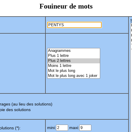
Fouineur de mots
tirages (au lieu des solutions)
opie des solutions
mini:
maxi:
lutions (*):