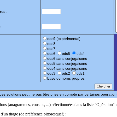
res :
s :
ods9 (expérimental)
ods8
ods7
ods6
ods5
ods4
ods6 sans conjugaisons
ods5 sans conjugaisons
ods4 sans conjugaisons
ods3
ods2
ods1
base de noms propres
 des solutions peut ne pas être prise en compte par certaines opération
ions (anagrammes, cousins, ...) sélectionnées dans la liste "Opération" q
d'un tirage (de préférence pittoresque!) :