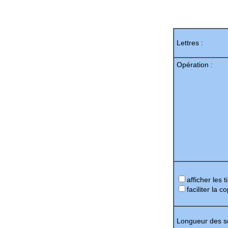
Lettres :
Opération :
afficher les 
faciliter la c
Longueur des so